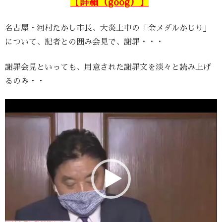
【詳細（goog）】
名古屋・河村たかし市長、大炎上中の「金メダルかじり」
について、記者との囲み会見で、謝罪・・・
謝罪会見といっても、用意された謝罪文を淡々と読み上げ
るのみ・・
動
画
プ
レ
ー
ヤ
ー