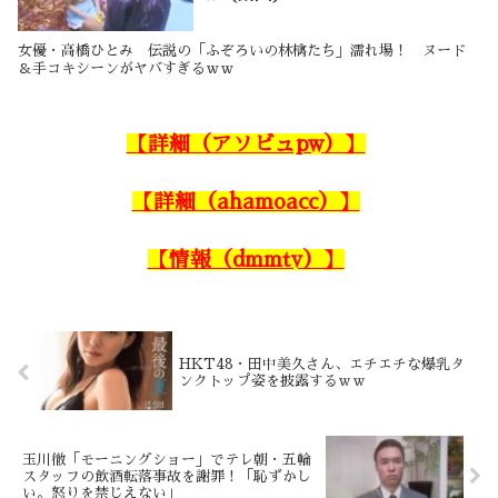
女優・高橋ひとみ 伝説の「ふぞろいの林檎たち」濡れ場！ ヌード
＆手コキシーンがヤバすぎるｗｗ
【詳細（アソビュpw）】
【詳細（ahamoacc）】
【情報（dmmtv）】
HKT48・田中美久さん、エチエチな爆乳タ
ンクトップ姿を披露するｗｗ
玉川徹「モーニングショー」でテレ朝・五輪
スタッフの飲酒転落事故を謝罪！「恥ずかし
い。怒りを禁じえない」