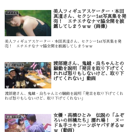
美人フィギュアスケーター・本田
アイドル
真凜さん、セクシー1st写真集を発
売！ エチエチなナマ脇全開を披
露してしまうｗｗ（画像）
美人フィギュアスケーター・本田真凜さん、セクシー1st写真集を発
売！ エチエチなナマ脇全開を披露してしまうｗｗ
渡部建さん、鬼越・良ちゃんとの
芸能ニュース
騒動を説明「発言を取り下げてく
れれば怒りもしないけど、取り下
げてくれない」動画
渡部建さん、鬼越・良ちゃんとの騒動を説明「発言を取り下げてくれ
れば怒りもしないけど、取り下げてくれない」
女優・高橋ひとみ 伝説の「ふぞ
映画ドラマ
ろいの林檎たち」濡れ場！ ヌー
ド＆手コキシーンがヤバすぎるｗ
ｗ（動画）