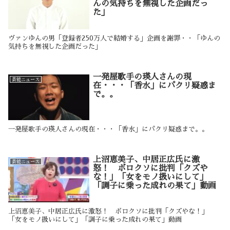
んの気持ちを無視した企画だっ
た」
ヴァンゆんの男「登録者250万人で結婚する」企画を謝罪・・「ゆんの
気持ちを無視した企画だった」
一発屋歌手の瑛人さんの現
芸能ニュース
在・・・「香水」にパクリ疑惑ま
で。。
一発屋歌手の瑛人さんの現在・・・「香水」にパクリ疑惑まで。。
上沼恵美子、中居正広氏に激
芸能ニュース
怒！ ボロクソに批判「クズや
な！」「女をモノ扱いにして」
「調子に乗った成れの果て」動画
上沼恵美子、中居正広氏に激怒！ ボロクソに批判「クズやな！」
「女をモノ扱いにして」「調子に乗った成れの果て」動画