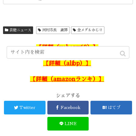
芸能ニュース
河村市長 謝罪
金メダルかじり
【詳細（yahopw60）】
【詳細（alibp）】
【詳細（amazonランキ）】
シェアする
Twitter
Facebook
はてブ
LINE