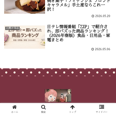
焼き菓子「フィナンシェ ブロンド
キャラメル」手土産ならこれ一
択！
2026.05.20
日テレ情報番組「ZIP」で紹介さ
お薦め商品
れ、即バズった商品ランキング！
（2026年春版）食品・日用品・家
電まとめ
2026.05.06
© 2021 You are good, and look at me.
ホーム
検索
トップ
サイドバー